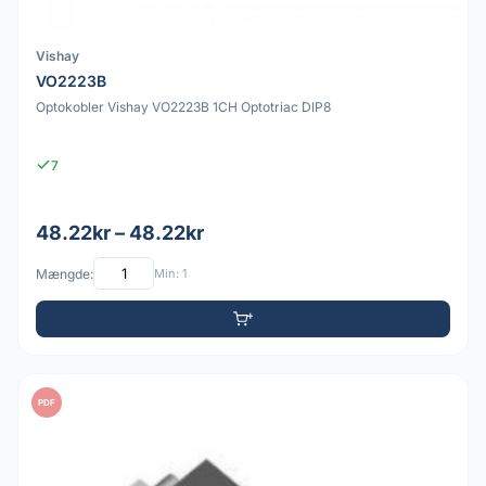
Vishay
VO2223B
Optokobler Vishay VO2223B 1CH Optotriac DIP8
7
48.22kr – 48.22kr
Mængde:
Min: 1
PDF