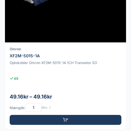
Omron
XF2M-5015-1A
Optokobler Omron XF2M-5015-1A 1CH Transistor SO
49
49.16kr – 49.16kr
Mængde:
Min: 1