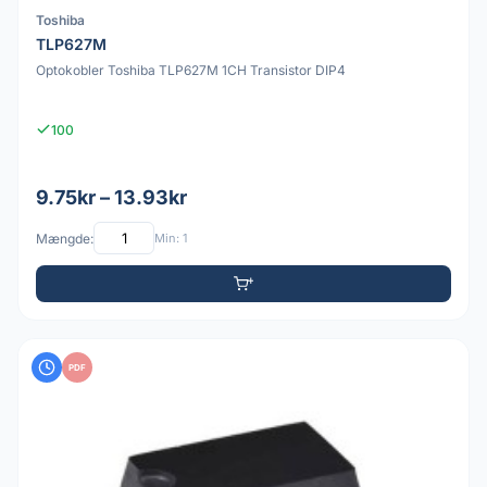
Toshiba
TLP627M
Optokobler Toshiba TLP627M 1CH Transistor DIP4
100
9.75kr – 13.93kr
Mængde:
Min: 1
PDF