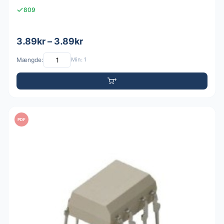
809
3.89kr – 3.89kr
Mængde:
Min: 1
PDF