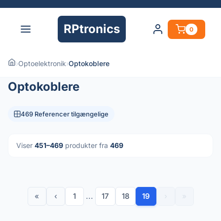
RPtronics
0
›
Optoelektronik
›
Optokoblere
Optokoblere
469 Referencer tilgængelige
Viser
451–469
produkter fra
469
«
‹
1
...
17
18
19
›
»