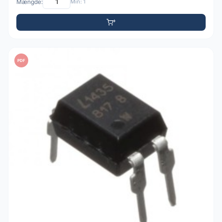
Mængde:
Min: 1
PDF