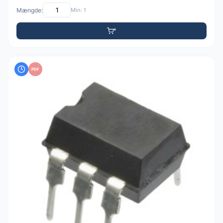
Mængde:
Min: 1
PDF