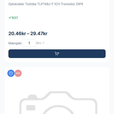
Optokobler Toshiba TLP748J-F 1CH Transistor DIP6
837
20.46kr – 29.47kr
Mængde:
Min: 1
PDF