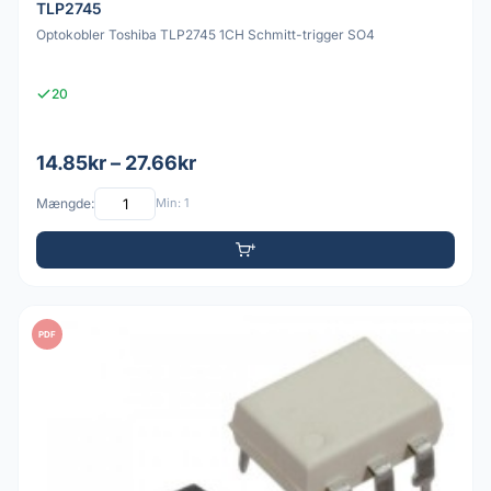
TLP2745
Optokobler Toshiba TLP2745 1CH Schmitt-trigger SO4
20
14.85kr – 27.66kr
Mængde:
Min: 1
PDF