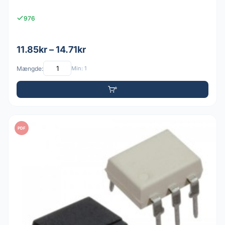
976
11.85kr – 14.71kr
Mængde:
Min: 1
PDF