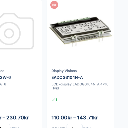
PDF
ons
Display Visions
02W-6
EADOGS104N-A
W-6
LCD-display EADOGS104N-A 4x10
Hvid
1
r – 230.70kr
110.00kr – 143.71kr