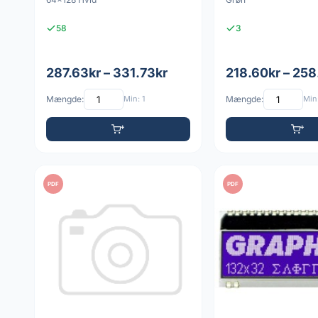
58
3
287.63kr – 331.73kr
218.60kr – 258
Mængde:
Min: 1
Mængde:
Min:
PDF
PDF