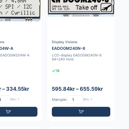
ons
Display Visions
04W-A
EADOGM240N-6
ay EADOGM204W-A
LCD-display EADOGM240N-6
64x240 Hvid
18
r – 334.55kr
595.84kr – 655.59kr
Min: 1
Mængde:
Min: 1