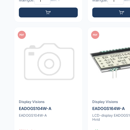
Mængde:
Min: 1
Mængde:
Min:
PDF
PDF
Display Visions
Display Visions
EADOGS104W-A
EADOGS164W-A
EADOGS104W-A
LCD-display EADOGS
Hvid