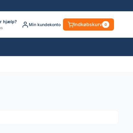
r hjælp?
Indkøbskurv
Min kundekonto
0
os