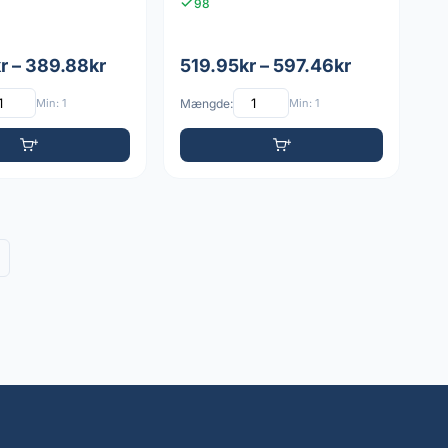
98
r – 389.88kr
519.95kr – 597.46kr
Min: 1
Mængde:
Min: 1