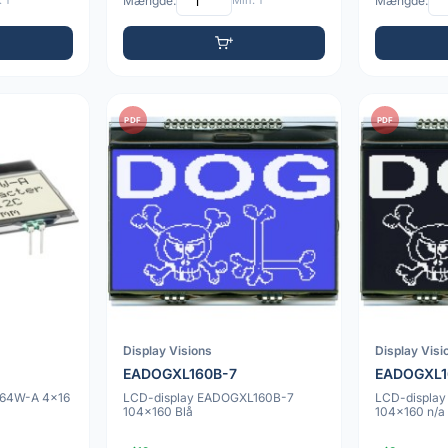
 1
Mængde:
Min: 1
Mængde:
PDF
PDF
Display Visions
Display Visi
EADOGXL160B-7
EADOGXL1
164W-A 4x16
LCD-display EADOGXL160B-7
LCD-displa
104x160 Blå
104x160 n/a