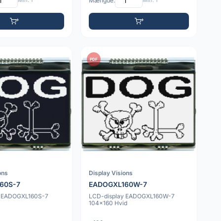
Min: 1
Mængde:
Min: 1
PDF
ons
Display Visions
60S-7
EADOGXL160W-7
y EADOGXL160S-7
LCD-display EADOGXL160W-7
104x160 Hvid