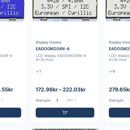
Display Visions
Display Visi
EADOGM204N-A
EADOGM2
204B-A
LCD-display EADOGM204N-A
LCD-displ
4x20 Hvid
4x20 Hvid
1
6
.55kr
172.98kr – 222.03kr
279.65k
 1
Mængde:
Min: 1
Mængde: