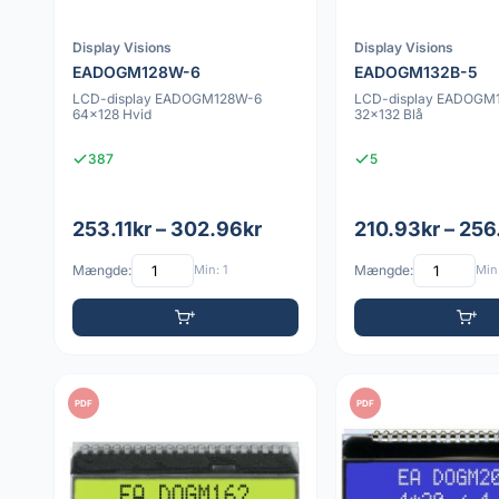
Display Visions
Display Visions
EADOGM128W-6
EADOGM132B-5
LCD-display EADOGM128W-6
LCD-display EADOGM
64x128 Hvid
32x132 Blå
387
5
253.11kr – 302.96kr
210.93kr – 256
Mængde:
Min: 1
Mængde:
Min:
PDF
PDF