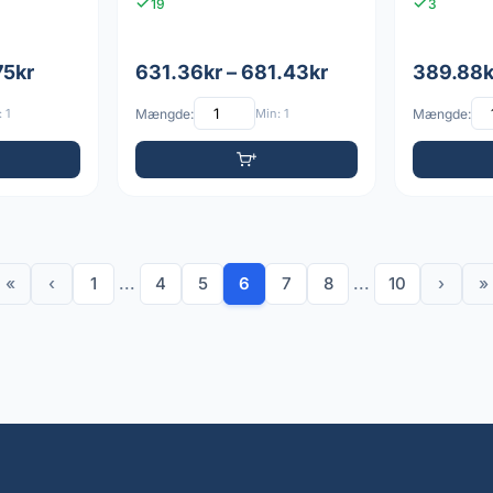
19
3
75kr
631.36kr – 681.43kr
389.88k
 1
Mængde:
Min: 1
Mængde:
«
‹
1
...
4
5
6
7
8
...
10
›
»