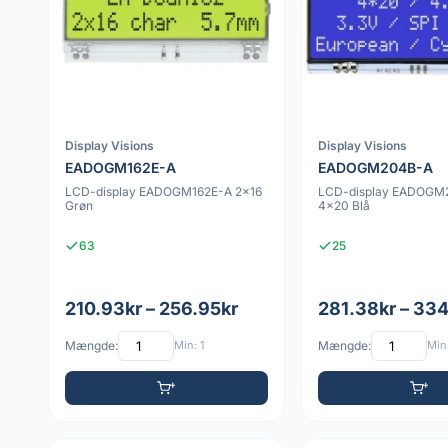
Display Visions
Display Visions
EADOGM162E-A
EADOGM204B-A
LCD-display EADOGM162E-A 2x16
LCD-display EADOGM
Grøn
4x20 Blå
63
25
210.93kr – 256.95kr
281.38kr – 334
Mængde:
Min: 1
Mængde:
Min: