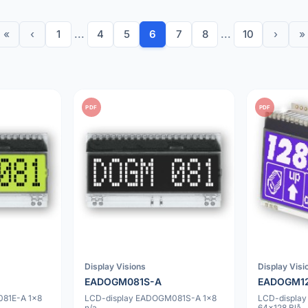
«
‹
1
...
4
5
6
7
8
...
10
›
»
PDF
PDF
Display Visions
Display Visi
EADOGM081S-A
EADOGM1
81E-A 1x8
LCD-display EADOGM081S-A 1x8
LCD-displa
n/a
64x128 Blå