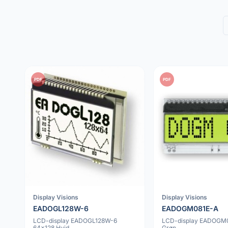
PDF
PDF
Display Visions
Display Visions
EADOGL128W-6
EADOGM081E-A
LCD-display EADOGL128W-6
LCD-display EADOGM0
64x128 Hvid
Grøn