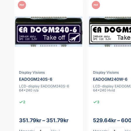
PDF
PDF
Display Visions
Display Visions
EADOGM240S-6
EADOGM240W-6
LCD-display EADOGM240S-6
LCD-display EADOG
64x240 n/a
64x240 Hvid
2
3
351.79kr – 351.79kr
529.64kr – 60