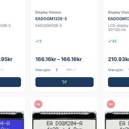
Display Visions
Display Visi
EADOGM132E-5
EADOGM1
132B-5
EADOGM132E-5
LCD-displa
32x132 n/a
2
42
.95kr
166.16kr – 166.16kr
210.93k
 1
Mængde:
Min: 1
Mængde:
PDF
PDF