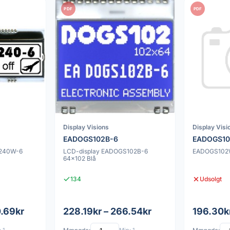
PDF
PDF
Display Visions
Display Visi
EADOGS102B-6
EADOGS1
M240W-6
LCD-display EADOGS102B-6
EADOGS102
64x102 Blå
134
Udsolgt
0.69kr
228.19kr – 266.54kr
196.30k