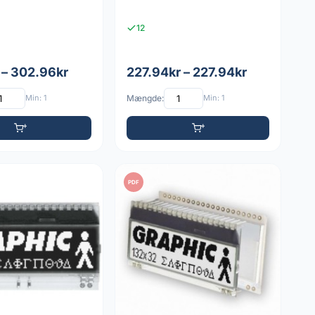
12
 – 302.96kr
227.94kr – 227.94kr
Min: 1
Mængde:
Min: 1
PDF