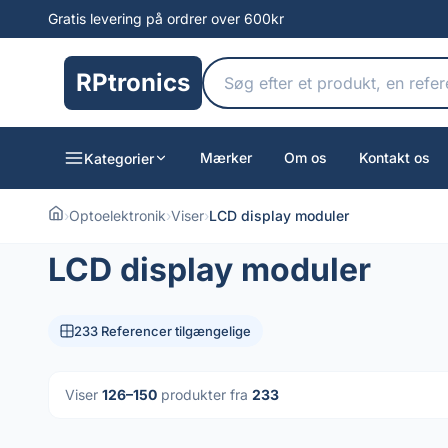
Gratis levering på ordrer over 600kr
RPtronics
Mærker
Om os
Kontakt os
Kategorier
›
Optoelektronik
›
Viser
›
LCD display moduler
LCD display moduler
233 Referencer tilgængelige
Viser
126–150
produkter fra
233