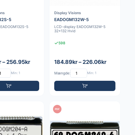
ons
Display Visions
32S-5
EADOGM132W-5
y EADOGM132S-5
LCD-display EADOGM132W-5
32x132 Hvid
598
r – 256.95kr
184.89kr – 226.06kr
Min: 1
Mængde:
Min: 1
PDF