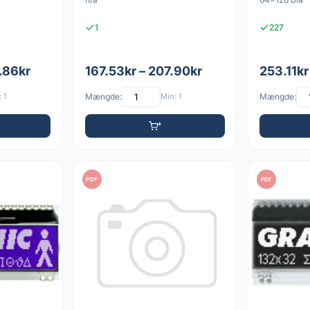
1
227
.86kr
167.53kr – 207.90kr
253.11kr
 1
Mængde:
Min: 1
Mængde:
PDF
PDF