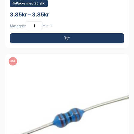
Pakke med 25 stk.
3.85kr – 3.85kr
Mængde:
Min: 1
PDF