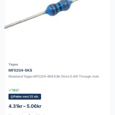
Yageo
MF0204-6K8
Modstand Yageo MF0204-6K8 6.8k Ohms 0.4W Through-hole
1857
Pakke med 25 stk.
4.31kr – 5.06kr