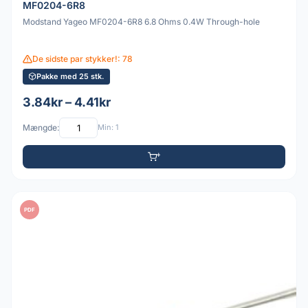
MF0204-6R8
Modstand Yageo MF0204-6R8 6.8 Ohms 0.4W Through-hole
De sidste par stykker!: 78
Pakke med 25 stk.
3.84kr – 4.41kr
Mængde:
Min: 1
PDF