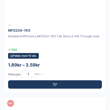
--
MF0204-7K5
Modstand RPtronics MF0204-7K5 7.5k Ohms 0.4W Through-hole
500
Pakke med 10 stk.
1.89kr – 3.59kr
Mængde:
Min: 1
PDF