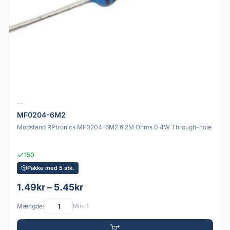
--
MF0204-6M2
Modstand RPtronics MF0204-6M2 6.2M Ohms 0.4W Through-hole
150
Pakke med 5 stk.
1.49kr – 5.45kr
Mængde:
Min: 1