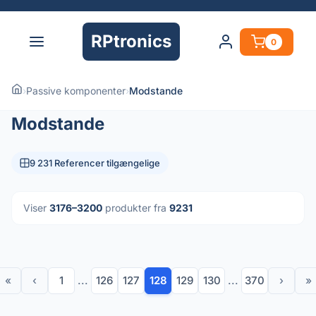
RPtronics
0
›
Passive komponenter
›
Modstande
Modstande
9 231 Referencer tilgængelige
Viser
3176–3200
produkter fra
9231
«
‹
1
...
126
127
128
129
130
...
370
›
»