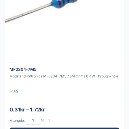
--
MF0204-7M5
Modstand RPtronics MF0204-7M5 7.5M Ohms 0.4W Through-hole
50
0.31kr – 1.72kr
Mængde:
Min: 1