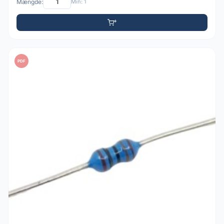
Mængde:
Min: 1
PDF