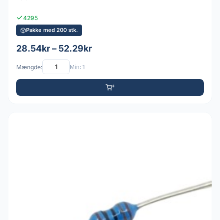
4295
Pakke med 200 stk.
28.54kr – 52.29kr
Mængde:
Min: 1