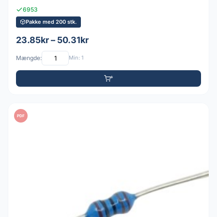
6953
Pakke med 200 stk.
23.85kr – 50.31kr
Mængde:
Min: 1
PDF