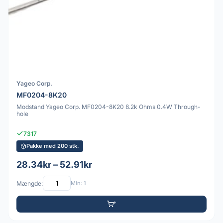
Yageo Corp.
MF0204-8K20
Modstand Yageo Corp. MF0204-8K20 8.2k Ohms 0.4W Through-
hole
7317
Pakke med 200 stk.
28.34kr – 52.91kr
Mængde:
Min: 1