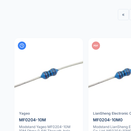
«
PDF
Yageo
LianSheng Electronic C
MF0204-10M
MF0204-10M0
Modstand Yageo MF0204-10M
Modstand LianSheng El
10M Ohms 0.4W Through-hole
Co.,Ltd. MF0204-10M