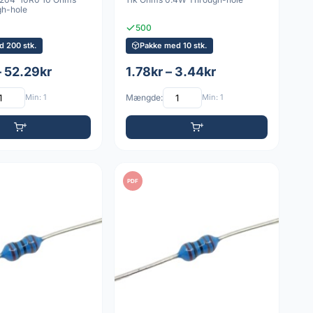
h-hole
500
d 200 stk.
Pakke med 10 stk.
– 52.29kr
1.78kr – 3.44kr
Min: 1
Mængde:
Min: 1
PDF