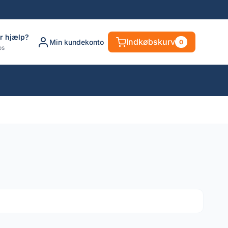
r hjælp?
Indkøbskurv
Min kundekonto
0
os