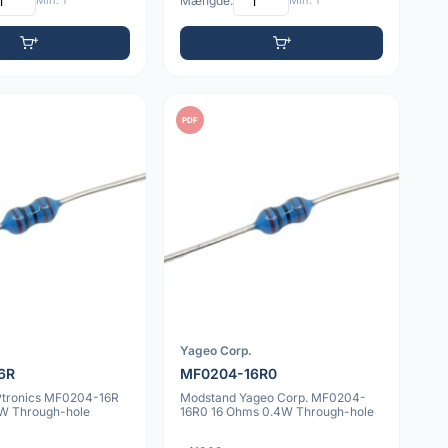
Min: 1
Mængde:
Min: 1
PDF
Yageo Corp.
6R
MF0204-16R0
Ptronics MF0204-16R
Modstand Yageo Corp. MF0204-
W Through-hole
16R0 16 Ohms 0.4W Through-hole