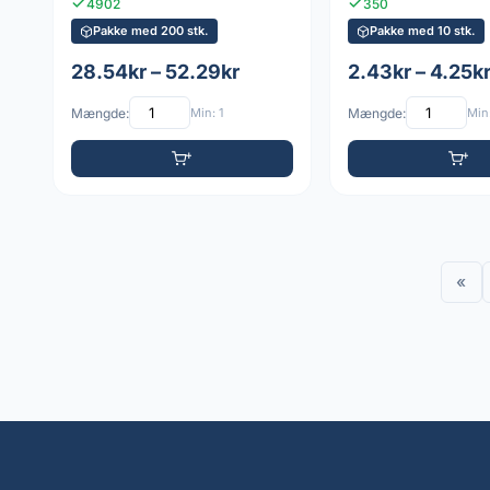
4902
350
Pakke med 200 stk.
Pakke med 10 stk.
28.54kr – 52.29kr
2.43kr – 4.25k
Mængde:
Min: 1
Mængde:
Min:
«