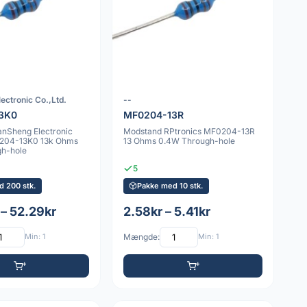
ectronic Co.,Ltd.
--
3K0
MF0204-13R
anSheng Electronic
Modstand RPtronics MF0204-13R
0204-13K0 13k Ohms
13 Ohms 0.4W Through-hole
h-hole
5
d 200 stk.
Pakke med 10 stk.
 – 52.29kr
2.58kr – 5.41kr
Min: 1
Mængde:
Min: 1