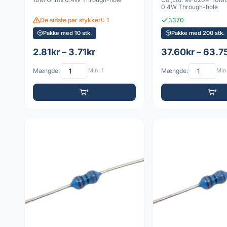
0.4W Through-hole
De sidste par stykker!: 1
3370
Pakke med 10 stk.
Pakke med 200 stk.
2.81kr – 3.71kr
37.60kr – 63.7
Mængde:
Min: 1
Mængde:
Min: