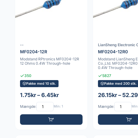
--
LianSheng Electronic C
MF0204-12R
MF0204-12R0
Modstand RPtronics MF0204-12R
Modstand LianSheng El
12 Ohms 0.4W Through-hole
Co.,Ltd. MF0204-12R0
0.4W Through-hole
350
5827
Pakke med 10 stk.
Pakke med 200 stk.
1.75kr – 6.45kr
26.15kr – 52.29
Mængde:
Min: 1
Mængde:
Min: