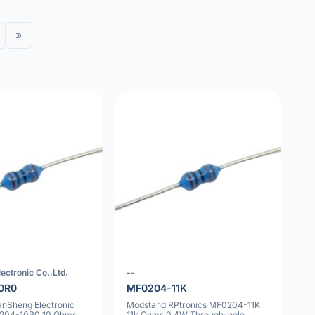
»
ectronic Co.,Ltd.
--
0R0
MF0204-11K
anSheng Electronic
Modstand RPtronics MF0204-11K
0204-10R0 10 Ohms
11k Ohms 0.4W Through-hole