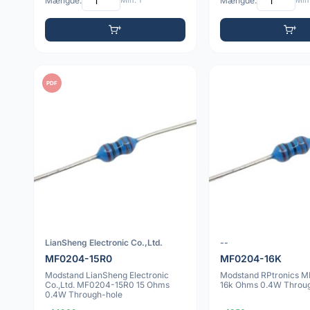
Mængde:
Min: 1
Mængde:
Min:
PDF
LianSheng Electronic Co.,Ltd.
--
MF0204-15R0
MF0204-16K
Modstand LianSheng Electronic
Modstand RPtronics 
Co.,Ltd. MF0204-15R0 15 Ohms
16k Ohms 0.4W Throu
0.4W Through-hole