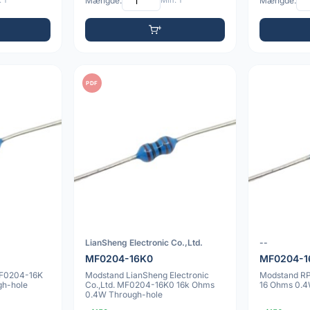
 1
Mængde:
Min: 1
Mængde:
PDF
LianSheng Electronic Co.,Ltd.
--
MF0204-16K0
MF0204-1
MF0204-16K
Modstand LianSheng Electronic
Modstand R
gh-hole
Co.,Ltd. MF0204-16K0 16k Ohms
16 Ohms 0.4
0.4W Through-hole