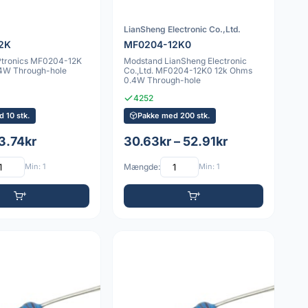
LianSheng Electronic Co.,Ltd.
2K
MF0204-12K0
Ptronics MF0204-12K
Modstand LianSheng Electronic
4W Through-hole
Co.,Ltd. MF0204-12K0 12k Ohms
0.4W Through-hole
4252
 10 stk.
Pakke med 200 stk.
 3.74kr
30.63kr – 52.91kr
Min: 1
Mængde:
Min: 1