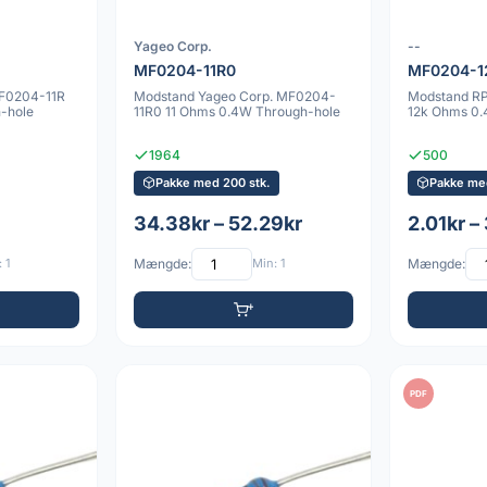
Yageo Corp.
--
MF0204-11R0
MF0204-1
MF0204-11R
Modstand Yageo Corp. MF0204-
Modstand R
-hole
11R0 11 Ohms 0.4W Through-hole
12k Ohms 0.
1964
500
Pakke med 200 stk.
Pakke med
34.38kr – 52.29kr
2.01kr –
 1
Mængde:
Min: 1
Mængde:
PDF