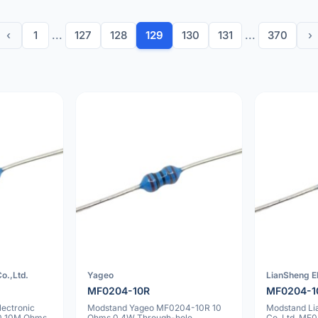
‹
1
...
127
128
129
130
131
...
370
›
o.,Ltd.
Yageo
LianSheng El
MF0204-10R
MF0204-1
ectronic
Modstand Yageo MF0204-10R 10
Modstand Li
0 10M Ohms
Ohms 0.4W Through-hole
Co.,Ltd. MF