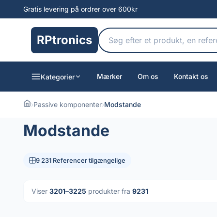
Gratis levering på ordrer over 600kr
RPtronics
Mærker
Om os
Kontakt os
Kategorier
›
Passive komponenter
›
Modstande
Modstande
9 231 Referencer tilgængelige
Viser
3201–3225
produkter fra
9231