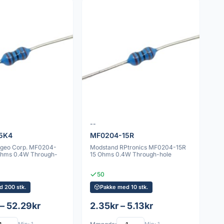
--
5K4
MF0204-15R
ageo Corp. MF0204-
Modstand RPtronics MF0204-15R
Ohms 0.4W Through-
15 Ohms 0.4W Through-hole
50
d 200 stk.
Pakke med 10 stk.
– 52.29kr
2.35kr – 5.13kr