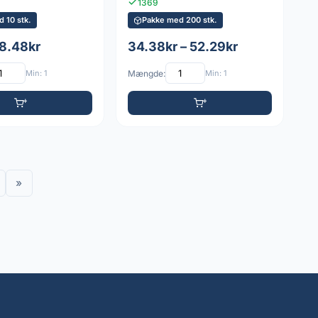
1369
 10 stk.
Pakke med 200 stk.
 8.48kr
34.38kr – 52.29kr
Min: 1
Mængde:
Min: 1
»