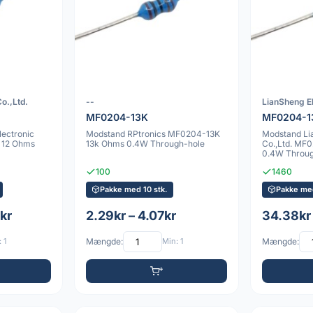
o.,Ltd.
--
LianSheng El
MF0204-13K
MF0204-1
ectronic
Modstand RPtronics MF0204-13K
Modstand Li
 12 Ohms
13k Ohms 0.4W Through-hole
Co.,Ltd. MF
0.4W Throug
100
1460
Pakke med 10 stk.
Pakke me
kr
2.29kr – 4.07kr
34.38kr
 1
Mængde:
Min: 1
Mængde: