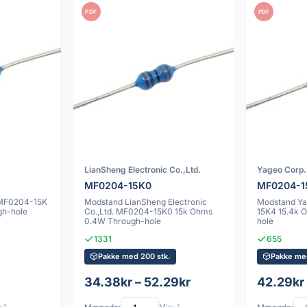
PDF
PDF
LianSheng Electronic Co.,Ltd.
Yageo Corp.
MF0204-15K0
MF0204-1
 MF0204-15K
Modstand LianSheng Electronic
Modstand Y
gh-hole
Co.,Ltd. MF0204-15K0 15k Ohms
15K4 15.4k 
0.4W Through-hole
hole
1331
655
Pakke med 200 stk.
Pakke me
34.38kr – 52.29kr
42.29kr 