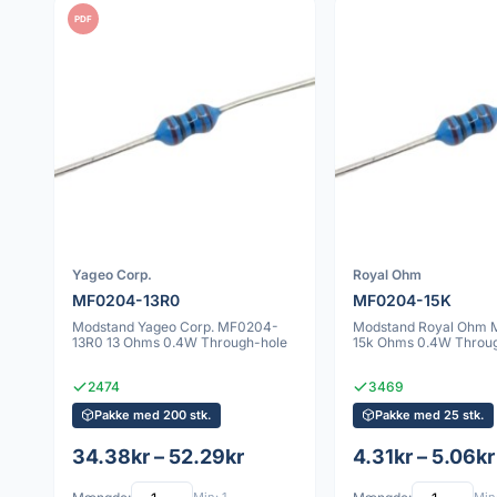
PDF
Yageo Corp.
Royal Ohm
MF0204-13R0
MF0204-15K
Modstand Yageo Corp. MF0204-
Modstand Royal Ohm
13R0 13 Ohms 0.4W Through-hole
15k Ohms 0.4W Throu
2474
3469
Pakke med 200 stk.
Pakke med 25 stk.
34.38kr – 52.29kr
4.31kr – 5.06kr