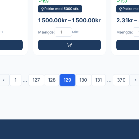
159
150
Pakke med 5000 stk.
Pakke med
r
1 500.00kr – 1 500.00kr
2.31kr –
 1
Mængde:
Min: 1
Mængde:
‹
1
...
127
128
129
130
131
...
370
›