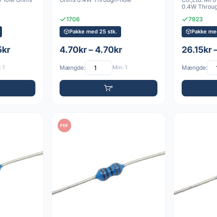
0.4W Throug
1706
7923
Pakke med 25 stk.
Pakke me
5kr
4.70kr – 4.70kr
26.15kr 
 1
Mængde:
Min: 1
Mængde:
PDF