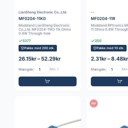
LianSheng Electronic Co.,Ltd.
--
MF0204-11K0
MF0204-11R
Modstand LianSheng Electronic
Modstand RPtronics 
Co.,Ltd. MF0204-11K0 11k Ohms
11 Ohms 0.4W Through
0.4W Through-hole
5377
200
Pakke med 200 stk.
Pakke med 10 stk.
26.15kr – 52.29kr
2.31kr – 8.48kr
Mængde:
Min: 1
Mængde:
Min:
PDF